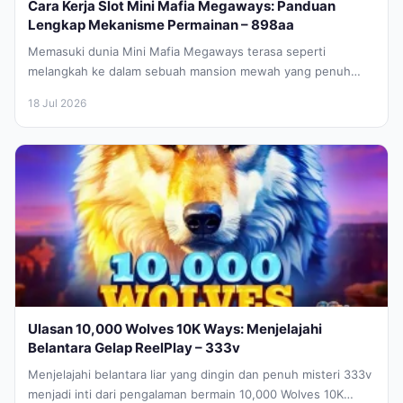
Cara Kerja Slot Mini Mafia Megaways: Panduan
Lengkap Mekanisme Permainan – 898aa
Memasuki dunia Mini Mafia Megaways terasa seperti
melangkah ke dalam sebuah mansion mewah yang penuh
dengan intrik kriminal. Pragmatic Play...
18 Jul 2026
Ulasan 10,000 Wolves 10K Ways: Menjelajahi
Belantara Gelap ReelPlay – 333v
Menjelajahi belantara liar yang dingin dan penuh misteri 333v
menjadi inti dari pengalaman bermain 10,000 Wolves 10K